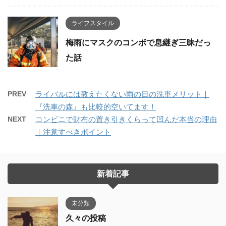
ライフスタイル
梅雨にマスクのコンボで息継ぎ三昧だっ
た話
PREV
ライバルには教えたくない雨の日の洗車メリット｜
『洗車の森』も比較的空いてます！
NEXT
コンビニで財布の置き引きくらって凹んだ本当の理由
｜注意すべきポイント
新着記事
未分類
久々の投稿