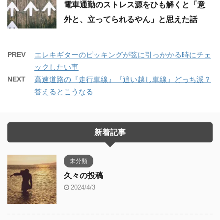
電車通勤のストレス源をひも解くと「意
外と、立ってられるやん」と思えた話
PREV
エレキギターのピッキングが弦に引っかかる時にチェ
ックしたい事
NEXT
高速道路の『走行車線』『追い越し車線』どっち派？
答えるとこうなる
新着記事
未分類
久々の投稿
2024/4/3